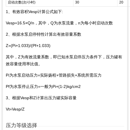
启动次数(次/小时)
30
20
1、有效容积Vesp计算公式如下:
Vesp=16.5×Q/n，其中，Q为
水泵流量
，n为每小时启动次数
2、根据水泵启停特性计算出有效
容量系数
Z=(Pi+1.033)/(Pf+1.033)
其中，Z为有效
流量系数
，即已知水泵启停压力条件下，
压力罐
有
效容量使用率比值。
Pi为水泵启动压力=实际
扬程
+管路损失+系统所需压力
Pf为水泵停止压力=一般为Pi+(1-2)kg/cm2
3、根据Vesp和Z计算出压力罐实际容量
Vt=Vesp/Z
压力等级选择