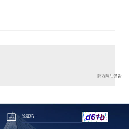
陕西隔油设备使