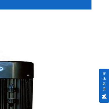
在
线
客
服