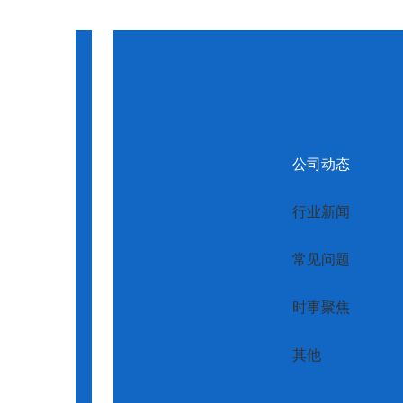
西安无负压供水设备厂家
变频恒
无负压供水设备价格
陕
无负压供水工作原理
一体化泵站
公司动态
行业新闻
常见问题
时事聚焦
其他