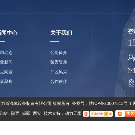
咨
新闻中心
关于我们
1
司动态
公司简介
业新闻
荣誉资质
见问题
厂区风采
事聚焦
合作伙伴
© 西安聚力斯流体设备制造有限公司 版权所有 备案号：
陕ICP备20007513号-1
分站
:
陕西
咸阳
西安
技术支持：
动力无限