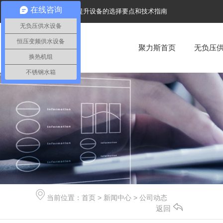
在线咨询
陕西污水提升设备的选择要点和技术指南
无负压供水设备
陕西污水提升设备
恒压变频供水设备
聚力斯首页
无负压
换热机组
陕西隔油设备选购指南及使用注意事项
不锈钢水箱
提升环保：陕西污水处理设备的..发展趋势
无负压供水设备
无负压供水设备
当前位置：
首页
>
新闻中心
>
公司动态
返回
陕西无负压供水设备