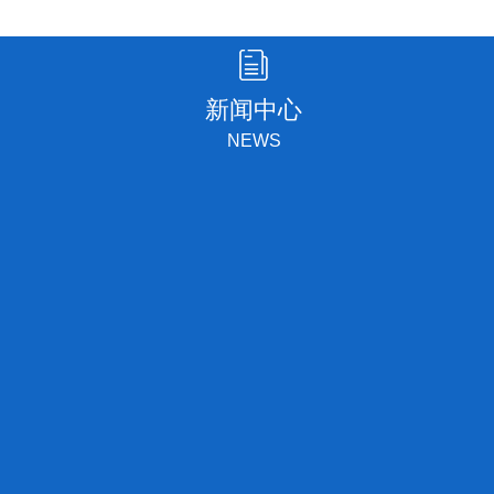
压供水与无负压供水的区别
西安生产换热机组的厂家
西变频恒压供水设备价格
膨胀定压补水装置在换热系统中的
恒压变频供水设备厂家
换热机组安装与使用
新闻中心
陕西恒压变频供水设备
换热机组的组成
NEWS
陕西换热器机组
隔油设备
无负压稳流罐
全自动隔油设备
稳流罐厂家